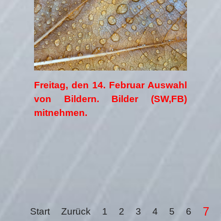
Freitag, den 14. Februar Auswahl
von Bildern. Bilder (SW,FB)
mitnehmen.
7
Start
Zurück
1
2
3
4
5
6