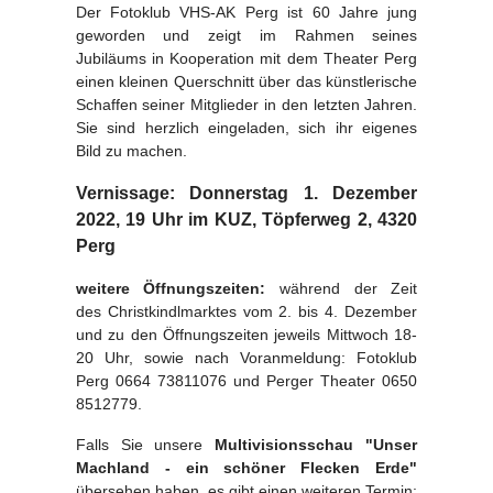
Der Fotoklub VHS-AK Perg ist 60 Jahre jung
geworden und zeigt im Rahmen seines
Jubiläums in Kooperation mit dem Theater Perg
einen kleinen Querschnitt über das künstlerische
Schaffen seiner Mitglieder in den letzten Jahren.
Sie sind herzlich eingeladen, sich ihr eigenes
Bild zu machen.
Vernissage: Donnerstag 1. Dezember
2022, 19 Uhr im KUZ, Töpferweg 2, 4320
Perg
weitere Öffnungszeiten:
während der Zeit
des Christkindlmarktes vom 2. bis 4. Dezember
und zu den Öffnungszeiten jeweils Mittwoch 18-
20 Uhr, sowie nach Voranmeldung: Fotoklub
Perg 0664 73811076 und Perger Theater 0650
8512779.
Falls Sie unsere
Multivisionsschau "Unser
Machland - ein schöner Flecken Erde"
übersehen haben, es gibt einen weiteren Termin: