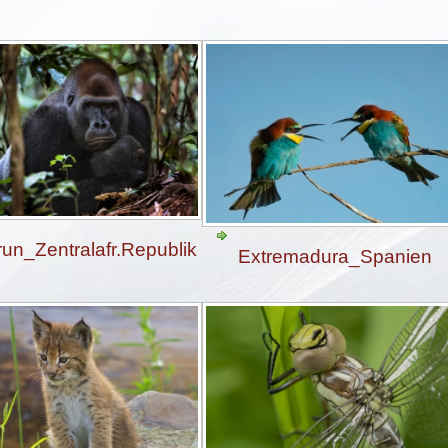
un_Zentralafr.Republik
Extremadura_Spanien