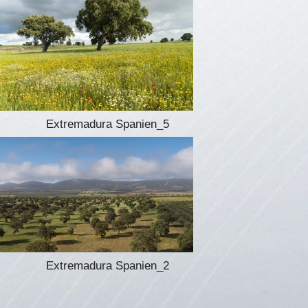
Extremadura Spanien_5
Extremadura Spanien_2