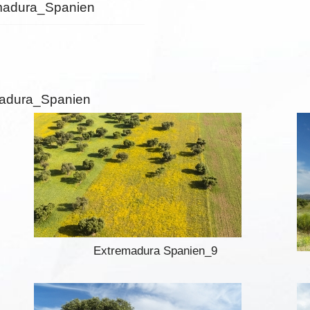
madura_Spanien
adura_Spanien
Extremadura Spanien_9