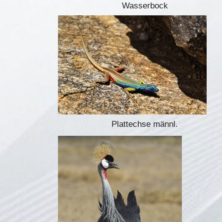
Wasserbock
Plattechse männl.