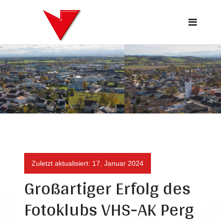
17. Januar 2024
17. Januar 2024
Zuletzt aktualisiert: 17. Januar 2024
Großartiger Erfolg des
Fotoklubs VHS-AK Perg